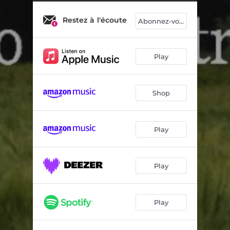
Prélude symphonique pour orchestre à cordes: II. Deuxième mouvement
05:06
Restez à l'écoute
Abonnez-vous
Play
Shop
Play
Play
Play