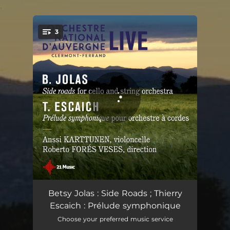
.
3
You're all set!
Side Roads for Cello and String Orchestra
19:38
Betsy Jolas : Side Roads ; Thierry
Escaich : Prélude symphonique
Prélude symphonique pour orchestre à cordes: I. Premier mouvement
04:59
Choose your preferred music service